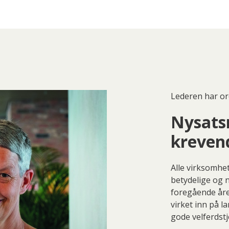
Lederen har or
Nysatsn
kreven
Alle virksomhe
betydelige og n
foregående åre
virket inn på la
gode velferdstj