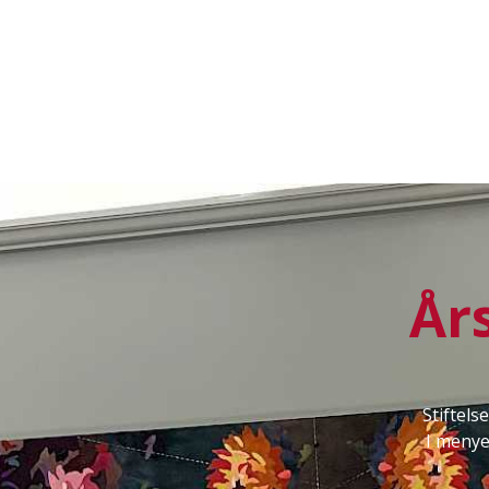
År
Stiftel
I menye