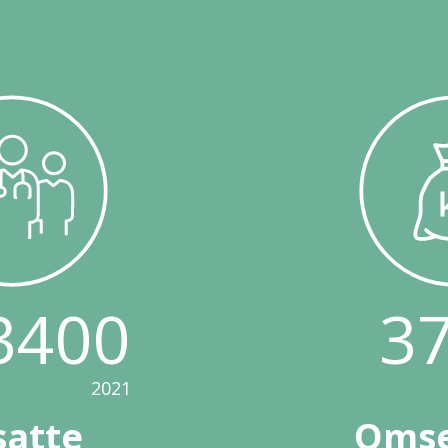
3400
3
2021
satte
Omse