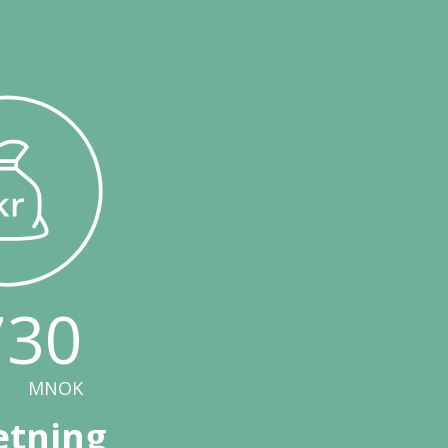
730
MNOK
tning