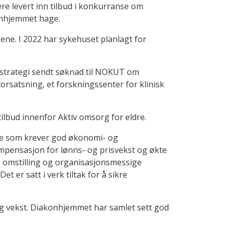
 levert inn tilbud i konkurranse om
akonhjemmet hage.
ne. I 2022 har sykehuset planlagt for
tsstrategi sendt søknad til NOKUT om
rsatsning, et forskningssenter for klinisk
ilbud innenfor Aktiv omsorg for eldre.
oe som krever god økonomi- og
mpensasjon for lønns- og prisvekst og økte
 omstilling og organisasjonsmessige
 er satt i verk tiltak for å sikre
.
 og vekst. Diakonhjemmet har samlet sett god