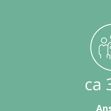
ca 
An