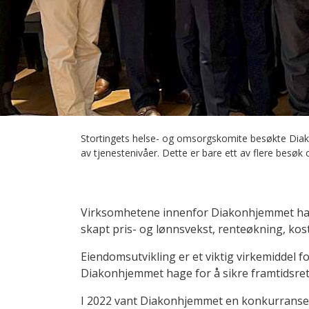
Stortingets helse- og omsorgskomite besøkte Diako
av tjenestenivåer. Dette er bare ett av flere besø
Virksomhetene innenfor Diakonhjemmet har 
skapt pris- og lønnsvekst, renteøkning, k
Eiendomsutvikling er et viktig virkemiddel 
Diakonhjemmet hage for å sikre framtidsre
I 2022 vant Diakonhjemmet en konkurranse o