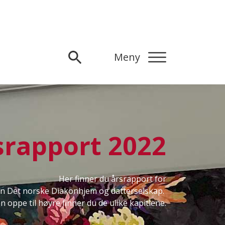
Meny
srapport 2022
Her finner du årsrapport for
sen Det norske Diakonhjem og datterselskap.
n oppe til høyre finner du de ulike kapitlene.