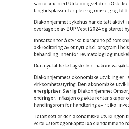
samarbeid med Utdanningsetaten i Oslo ko
langtidsplasser for pleie og omsorg og blit
Diakonhjemmet sykehus har deltatt aktivt i
overtagelse av BUP Vest i 2024 og startet by
Innsatsen for å styrke bidragene på forskni
akkreditering av et nytt ph.d.-program i he
behandling innenfor revmatologi og muskel
Den nyetablerte Fagskolen Diakonova søkte 
Diakonhjemmets økonomiske utvikling er i 
virksomhetsstyring. Den økonomiske utvikl
energipriser. Særlig Diakonhjemmet Omsorg
endringer. Inflasjon og økte renter skaper og
handlingsrom for håndtering av risiko, inve
Totalt sett er den økonomiske utviklingen ti
verdijustert egenkapital da eiendommene h