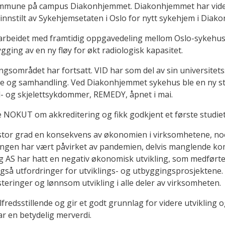
mmune på campus Diakonhjemmet. Diakonhjemmet har videre
t innstilt av Sykehjemsetaten i Oslo for nytt sykehjem i Di
 arbeidet med framtidig oppgavedeling mellom Oslo-sykehuse
gging av en ny fløy for økt radiologisk kapasitet.
ngsområdet har fortsatt. VID har som del av sin universite
lse og samhandling. Ved Diakonhjemmet sykehus ble en ny sto
- og skjelettsykdommer, REMEDY, åpnet i mai.
NOKUT om akkreditering og fikk godkjent et første studiet
stor grad en konsekvens av økonomien i virksomhetene, n
ingen har vært påvirket av pandemien, delvis manglende ko
 AS har hatt en negativ økonomisk utvikling, som medførte
så utfordringer for utviklings- og utbyggingsprosjektene. Det
steringer og lønnsom utvikling i alle deler av virksomheten
lfredsstillende og gir et godt grunnlag for videre utvikling
ar en betydelig merverdi.