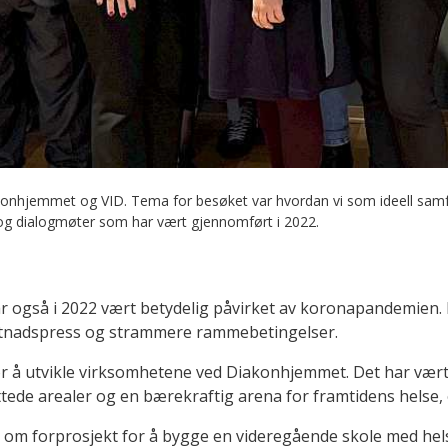
nhjemmet og VID. Tema for besøket var hvordan vi som ideell samfun
k og dialogmøter som har vært gjennomført i 2022.
også i 2022 vært betydelig påvirket av koronapandemien. P
ostnadspress og strammere rammebetingelser.
for å utvikle virksomhetene ved Diakonhjemmet. Det har vært 
ttede arealer og en bærekraftig arena for framtidens hels
m forprosjekt for å bygge en videregående skole med helse